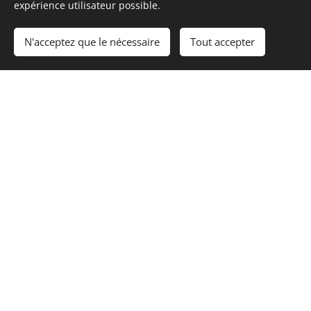
Grand Tetras
expérience utilisateur possible.
N'acceptez que le nécessaire
Tout accepter
d'Occitanie
Cyclomontagnarde du Massif Pyrénéen
Haute-Garonne - 4 & 5 juillet 2026
Site internet
Deux cols des Pyrénées à